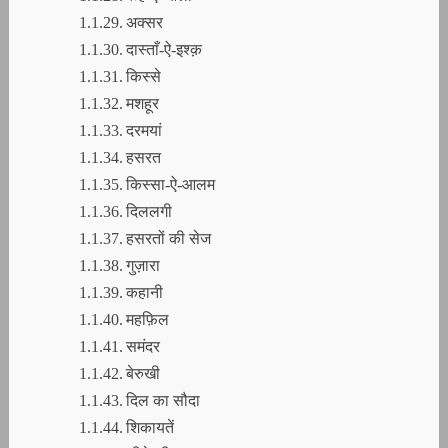
अक्सर
दास्ताँ-ऐ-इश्क़
किस्से
मशहूर
दरमयां
हसरत
किस्सा-ऐ-आलम
दिललगी
हसरतों की सेज
गुज़ारा
कहानी
महफ़िल
समंदर
बेरुखी
दिल का सौदा
शिकायतें