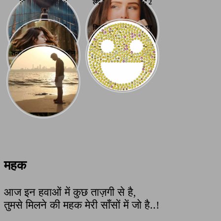
वक़त पर बेहतरीन 8
लव शायरी पर बेहतरीन 2
कवितायें
लाइन शायरी स्टेटस
लव ऐटिटूड पर बनी
दिवाली के शुभ अवसर पर
सदाबहार १० लव शायरी
बेहतरीन Funny Diwali
Images Status 2022
तनहा शायरी की 8 बेहतरीन
कवितायें
महक
आज इन हवाओं में कुछ ताज़गी से है,
तुमसे मिलने की महक मेरी साँसों में जो है..!