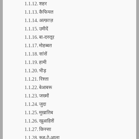
शहर
कैफियत
अल्फ़ाज़
उमीदें
बा-दस्तूर
मोहब्बत
सांसें
हामी
भीड़
रिश्ता
बेआबरू
जख्मों
जुदा
मुखातिब
खुआहिशें
किस्सा
रूह-ऐ-आला