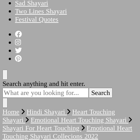
Sad Shayari
Two Lines Shayari
Festival Quotes
Looking
Search anything and hit enter.
for
Something?
Home
Hindi Shayari
Heart Touching
Shayari
Emotional Heart Touching Shayari
Shayari For Heart Touching
Emotional Heart
Touching Shayari Collecions 2022