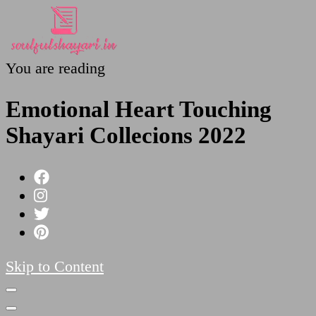
You are reading
SoulfulShayari.in
Soulful Shayari – Love, Sad, and Heart Touching
Poetries
Emotional Heart Touching
Shayari Collecions 2022
Skip to Content