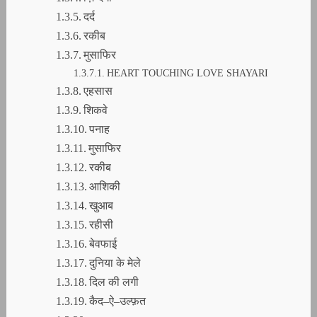
दर्द
रकीब
मुसाफिर
HEART TOUCHING LOVE SHAYARI
एहसास
शिकवे
पनाह
मुसाफिर
रकीब
आशिकी
खुआब
रहीसी
बेवफाई
दुनिया के मेले
दिल की लगी
कैद–ऐ–उल्फ़त