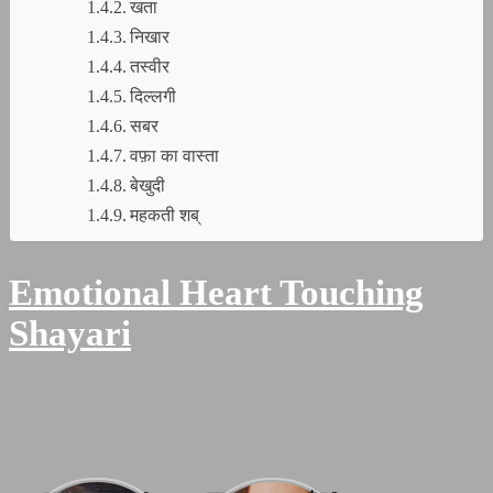
खता
निखार
तस्वीर
दिल्लगी
सबर
वफ़ा का वास्ता
बेखुदी
महकती शब्
Emotional Heart Touching
Shayari