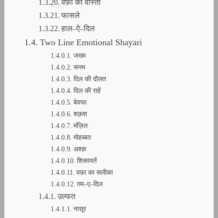
वफ़ा का वास्ता
फासले
हाल–ऐ–दिल
Two Line Emotional Shayari
जख्म
सनम
दिल की दौलत
दिल की राहें
बेवफा
शक़श
मंज़िल
मोहब्बत
अश्क़
शिकायतें
वफ़ा का सलीका
ग़म–ए–दिल
उल्फत
नासूर