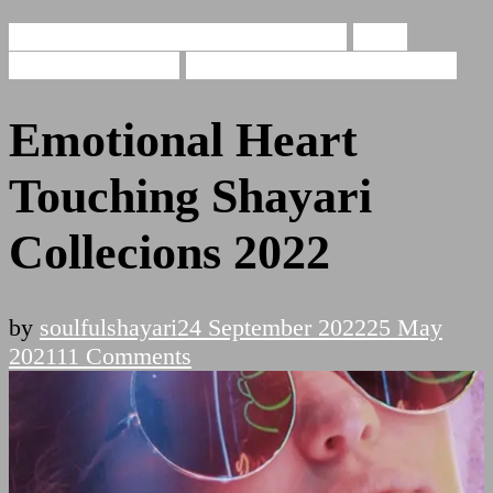
Emotional Heart Touching Shayari
Heart
Touching Shayari
Shayari For Heart Touching
Emotional Heart
Touching Shayari
Collecions 2022
by
soulfulshayari
24 September 2022
25 May
on
2021
11 Comments
Emotional
Heart
Touching
Shayari