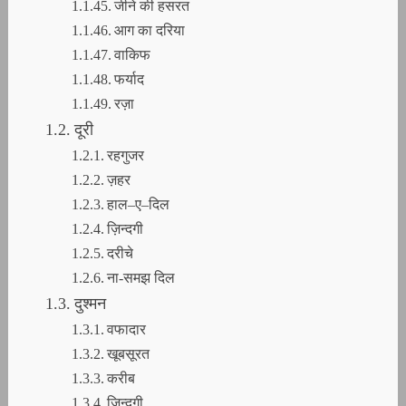
जीने की हसरत
आग का दरिया
वाकिफ
फर्याद
रज़ा
दूरी
रहगुजर
ज़हर
हाल–ए–दिल
ज़िन्दगी
दरीचे
ना-समझ दिल
​दुश्मन
वफादार
खूबसूरत
करीब
ज़िन्दगी