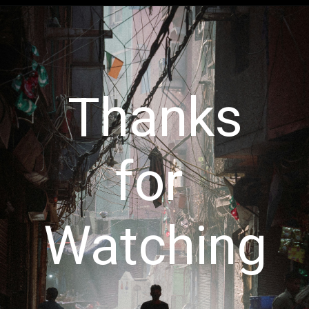
Thanks
for
Watching