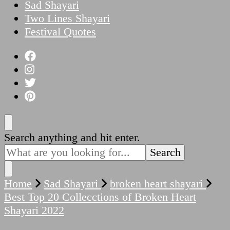
Sad Shayari
Two Lines Shayari
Festival Quotes
Looking
Search anything and hit enter.
for
Something?
Home
Sad Shayari
broken heart shayari
Best Top 20 Collecctions of Broken Heart
Shayari 2022