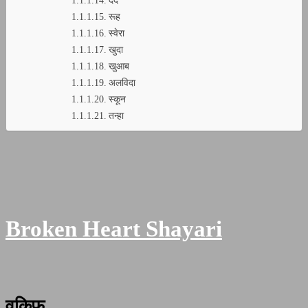
दर्द
रूह
स्वेरा
खुदा
खुआब
अलविदा
स्कून
तन्हा
Broken Heart Shayari
वकिफ