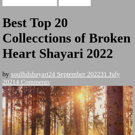
broken heart shayari
Sad Shayari
Best Top 20
Collecctions of Broken
Heart Shayari 2022
by
soulfulshayari
24 September 2022
31 July
on
2021
4 Comments
Best
Top
20
Collecctions
of
Broken