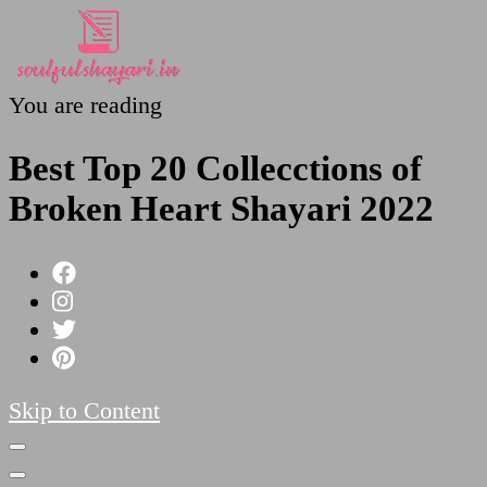
You are reading
SoulfulShayari.in
Soulful Shayari – Love, Sad, and Heart Touching
Poetries
Best Top 20 Collecctions of
Broken Heart Shayari 2022
Skip to Content