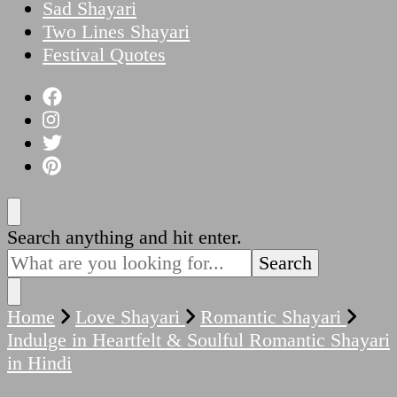
Sad Shayari
Two Lines Shayari
Festival Quotes
Looking
Search anything and hit enter.
for
Something?
Home
Love Shayari
Romantic Shayari
Indulge in Heartfelt & Soulful Romantic Shayari
in Hindi