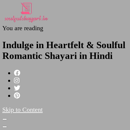
You are reading
SoulfulShayari.in
Soulful Shayari – Love, Sad, and Heart Touching
Poetries
Indulge in Heartfelt & Soulful
Romantic Shayari in Hindi
Skip to Content