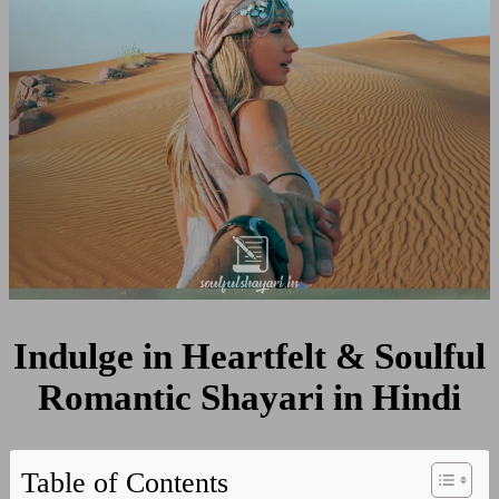
Shayari
in
Hindi
Indulge in Heartfelt & Soulful
Romantic Shayari in Hindi
Table of Contents