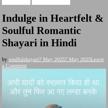
Love Shayari
Romantic Shayari
Indulge in Heartfelt &
Soulful Romantic
Shayari in Hindi
by
soulfulshayari
7 May 2025
7 May 2025
Leave
on
a Comment
Indulge
in
Heartfelt
&
Soulful
Romantic