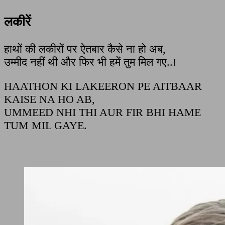
लकीरें
हाथों की लकीरों पर ऐतबार कैसे ना हो अब,
उम्मीद नहीं थी और फिर भी हमें तुम मिल गए..!
HAATHON KI LAKEERON PE AITBAAR
KAISE NA HO AB,
UMMEED NHI THI AUR FIR BHI HAME
TUM MIL GAYE.