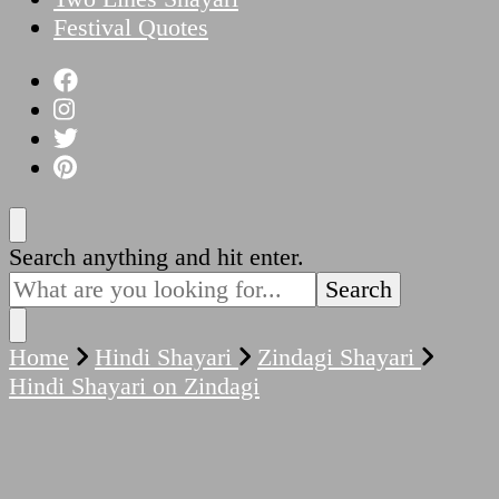
Festival Quotes
Looking
Search anything and hit enter.
for
Something?
Home
Hindi Shayari
Zindagi Shayari
Hindi Shayari on Zindagi