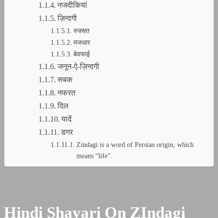
नजदीकियां
ज़िन्दगी
रुक्सत
मजधार
बेवफाई
जनून-ऐ-ज़िन्दगी
सबक
नफरत
दिल
यादें
डगर
Zindagi is a word of Persian origin, which
means “life”.
Hindi Shayari On ZIndagi