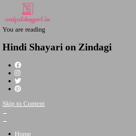
You are reading
SoulfulShayari.in
Soulful Shayari – Love, Sad, and Heart Touching
Poetries
Hindi Shayari on Zindagi
Skip to Content
Home