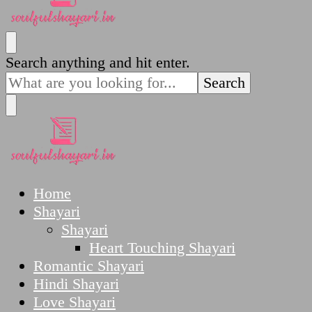
SoulfulShayari.in
Soulful Shayari – Love, Sad, and Heart Touching
Looking
Search anything and hit enter.
Poetries
for
Something?
SoulfulShayari.in
Soulful Shayari – Love, Sad, and Heart Touching
Home
Poetries
Shayari
Shayari
Heart Touching Shayari
Romantic Shayari
Hindi Shayari
Love Shayari