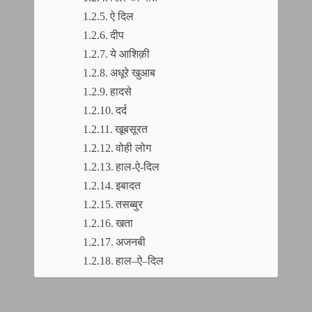
ऐ दिल
दीप
ये आशिक़ी
अधूरे खुआब
हादसे
दर्द
खूबसूरत
वोही लोग
हाल-ऐ-दिल
इबादत
तसब्बुर
खता
अजनबी
हाल–ऐ–दिल