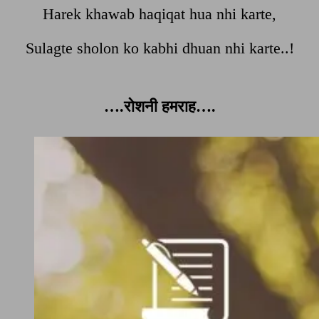
Harek khawab haqiqat hua nhi karte,
Sulagte sholon ko kabhi dhuan nhi karte..!
….रोशनी हमराह….