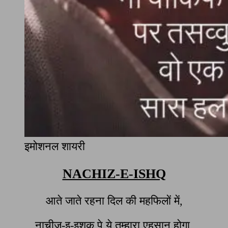
इमोशनल शायरी
NACHIZ-E-ISHQ
आते जाते रहना दिल की महफिलों में,
नाचीज़-इ-इशक पे ये तुम्हारा एहसान होगा,