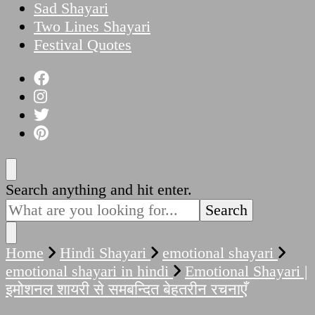
Sad Shayari
Two Lines Shayari
Festival Quotes
Looking
Search anything and hit enter.
for
Something?
Home
Hindi Shayari
emotional shayari
emotional shayari in hindi
Emotional Shayari |
इमोशनल शायरी से समबन्दित बेहतरीन रचनाएँ