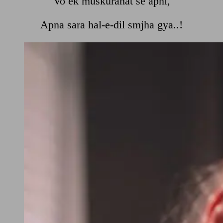
Vo ek muskurahat se apni,
Apna sara hal-e-dil smjha gya..!