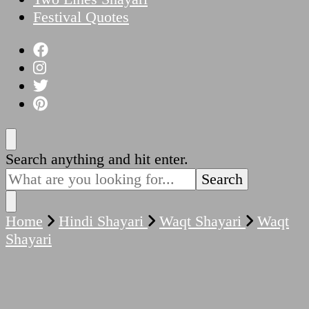
Festival Quotes
Looking
Search anything and hit enter.
for
Something?
Home
Hindi Shayari
Waqt Shayari
Waqt
Shayari