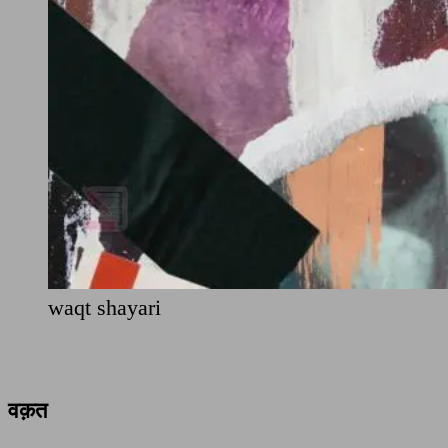
waqt shayari
वक़त