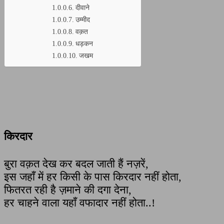
दीवाने
उम्मीद
वक़त
धड़कन
जखम
किरदार
बुरा वक़त देख कर बदल जाती हैं नज़रें,
इस जहाँ में हर किसी के पास किरदार नहीं होता,
फितरत रही है ज़माने की दगा देना,
हर चाहने वाला यहाँ वफादार नहीं होता..!