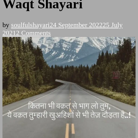
Waqt Shayari
by
soulfulshayari
24 September 2022
25 July
on
2021
2 Comments
Waqt
Shayari