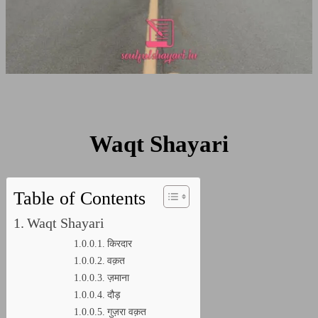
Waqt Shayari
Table of Contents
Waqt Shayari
किरदार
वक़त
ज़माना
दौड़
गुज़रा वक़त