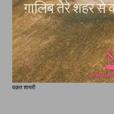
वक़त शायरी