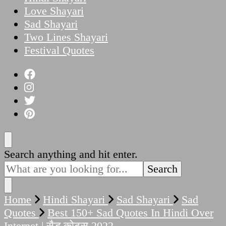
Love Shayari
Sad Shayari
Two Lines Shayari
Festival Quotes
Looking
Search anything and hit enter.
for
Something?
Home
Hindi Shayari
Sad Shayari
Sad
Quotes
Best 150+ Sad Quotes In Hindi Over
Internet | सैड कोट्स 2022