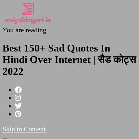
You are reading
SoulfulShayari.in
Soulful Shayari – Love, Sad, and Heart Touching
Poetries
Best 150+ Sad Quotes In
Hindi Over Internet | सैड कोट्स
2022
Skip to Content