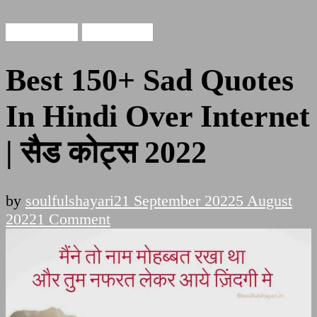
Sad Quotes
sad shayari
Best 150+ Sad Quotes
In Hindi Over Internet
| सैड कोट्स 2022
by
soulfulshayari
21 September 2022
5 August
on
2022
1 Comment
Best
150+
Sad
Quotes
In