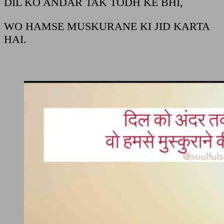
DIL KO ANDAR TAK TODH KE BHI,
WO HAMSE MUSKURANE KI JID KARTA
HAI.