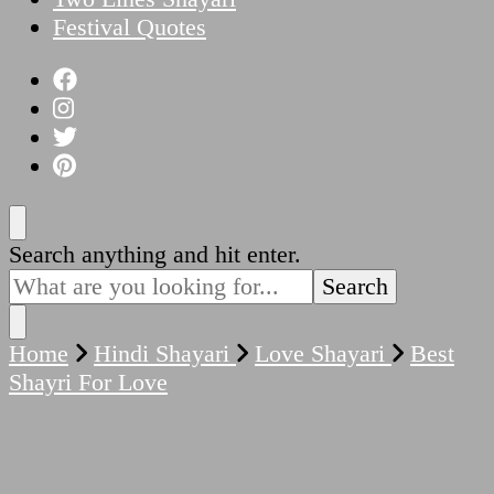
Festival Quotes
Looking
Search anything and hit enter.
for
Something?
Home
Hindi Shayari
Love Shayari
Best
Shayri For Love