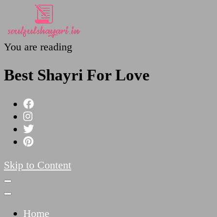
You are reading
SoulfulShayari.in
Soulful Shayari – Love, Sad, and Heart Touching
Poetries
Best Shayri For Love
Skip to Content
Home