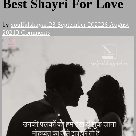
Best Shayri For Love
by
soulfulshayari
23 September 2022
26 August
on
2021
3 Comments
Best
Shayri
For
Love