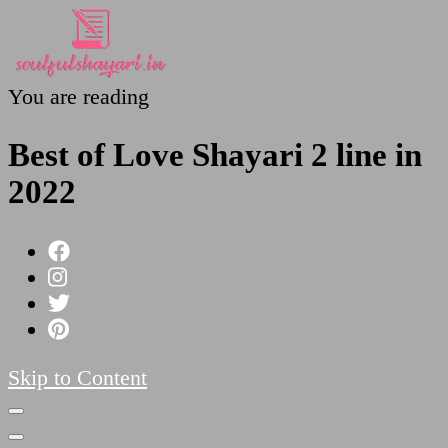
You are reading
SoulfulShayari.in
Soulful Shayari – Love, Sad, and Heart Touching
Poetries
Best of Love Shayari 2 line in
2022
Skip to Content