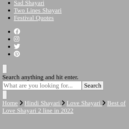
Sad Shayari
Two Lines Shayari
Festival Quotes
Looking
Search anything and hit enter.
for
Something?
Home
Hindi Shayari
Love Shayari
Best of
Love Shayari 2 line in 2022