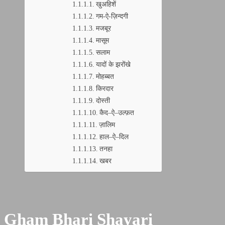
खुअहिशें
गम-ऐ-ज़िन्दगी
मजबूर
मासूम
सलाम
यादों के झरोंखे
मोहब्बत
किरदार
दोस्ती
कैद–ऐ–उल्फ़त
ज़ालिम
हाल–ऐ–दिल
तनहा
खबर
Gham Bhari Shayari