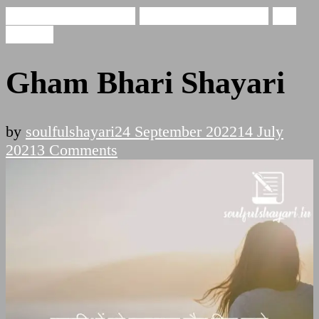
Gham Bhari Shayari
broken heart shayari
Sad
Shayari
Gham Bhari Shayari
by
soulfulshayari
24 September 2022
14 July
on
2021
3 Comments
Gham
Bhari
Shayari