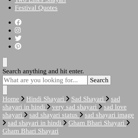
Festival Quotes
Looking
Search anything and hit enter.
for
Something?
Home
Hindi Shayari
Sad Shayari
sad
shayari in hindi
very sad shayari
sad love
shayari
sad shayari status
sad shayari image
sad shayari in hindi
Gham Bhari Shayari
Gham Bhari Shayari